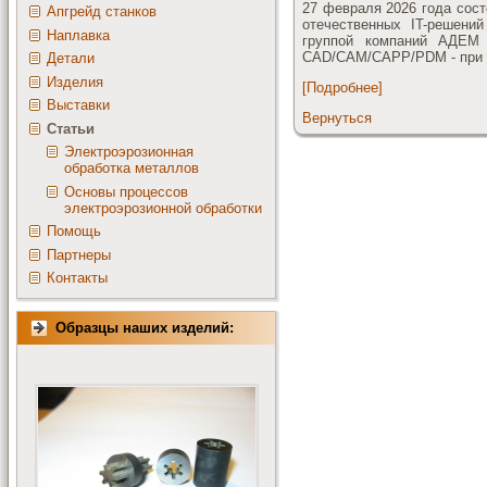
27 февраля 2026 года сос
Апгрейд станков
отечественных IT-решени
Наплавка
группой компаний АДЕМ 
CAD/CAM/СAPP/PDM - при 
Детали
Изделия
[Подробнее]
Выставки
Вернуться
Статьи
Электроэрозионная
обработка металлов
Основы процессов
электроэрозионной обработки
Помощь
Партнеры
Контакты
Образцы наших изделий: