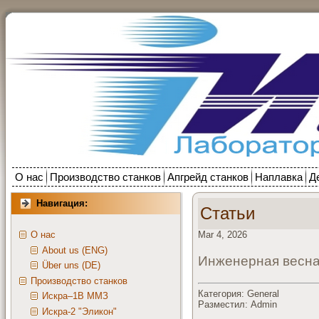
О нас
Производство станков
Апгрейд станков
Наплавка
Д
Навигация:
Статьи
Mar 4, 2026
О нас
About us (ENG)
Инженерная весна 
Über uns (DE)
Производство станков
Категория: General
Искра–1В ММЗ
Разместил: Admin
Искра-2 "Эликон"