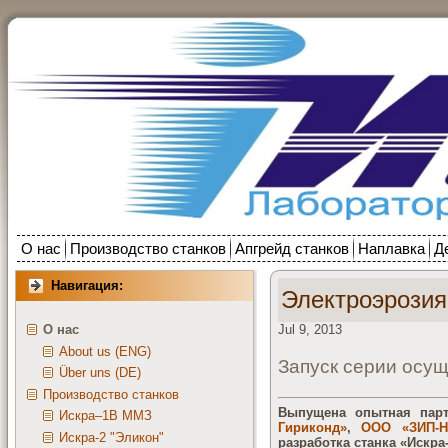
О нас
Производство станков
Апгрейд станков
Наплавка
Д
Навигация:
Электроэрозия
Jul 9, 2013
О нас
About us (ENG)
Запуск серии осущ
Über uns (DE)
Производство станков
Выпущена опытная парт
Искра–1В ММЗ
Гириконд»
,
ООО «ЗИП-Н
Искра-2 "Эликон"
разработка станка «Искра