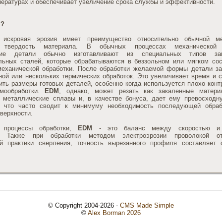
пературах и обеспечивает увеличение срока службы и эффективности.
M?
и искровая эрозия имеет преимущество относительно обычной ме
: твердость материала. В обычных процессах механической 
кие детали обычно изготавливают из специальных типов зак
льных сталей, которые обрабатываются в беззольном или мягком со
механической обработки. После обработки желаемой формы детали з
ой или нескольких термических обработок. Это увеличивает время и с
ить размеры готовых деталей, особенно когда используется плохо кон
рмообработки.
EDM
, однако, может резать как закаленные матери
е металлические сплавы и, в качестве бонуса, дает ему превосходн
, что часто сводит к минимуму необходимость последующей обраб
верхности.
 процессы обработки,
EDM
- это баланс между скоростью и 
и. Также при обработки методом электроэрозии проволокой от
й практики сверления, точность вырезанного профиля составляет 
© Copyright 2004-2026 -
CMS Made Simple
©
Alex Borman 2026