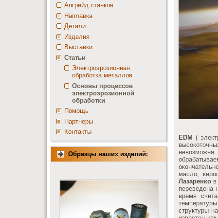
Апгрейд станков
Наплавка
Детали
Изделия
Выставки
Статьи
Электроэрозионная
обработка металлов
Основы процессов
электроэрозионной
обработки
Помощь
Партнеры
Контакты
EDM
( элект
высокоточн
невозможна.
Образцы наших изделий:
обрабатыва
окончательн
масло, кер
Лазаренко
в 
переведена 
время счита
температуры
структуры на
известен ка