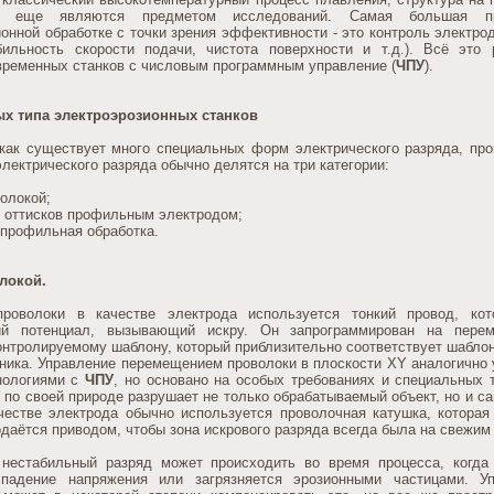
е еще являются предметом исследований. Самая большая п
онной обработке с точки зрения эффективности - это контроль электрод
бильность скорости подачи, чистота поверхности и т.д.). Всё это
ременных станков с числовым программным управление (
ЧПУ
).
х типа электроэрозионных станков
 как существует много специальных форм электрического разряда, п
лектрического разряда обычно делятся на три категории:
волокой;
е оттисков профильным электродом;
 профильная обработка.
локой.
роволоки в качестве электрода используется тонкий провод, кот
кий потенциал, вызывающий искру. Он запрограммирован на пере
онтролируемому шаблону, который приблизительно соответствует шабло
тника. Управление перемещением проволоки в плоскости XY аналогично
нологиями с
ЧПУ
, но основано на особых требованиях и специальных 
д по своей природе разрушает не только обрабатываемый объект, но и са
ачестве электрода обычно используется проволочная катушка, которая
даётся приводом, чтобы зона искрового разряда всегда была на свежим 
 нестабильный разряд может происходить во время процесса, когда
 падение напряжения или загрязняется эрозионными частицами. У