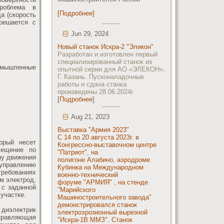
роблема в
[Подробнее]
а (скорость
 решается с
Jun 29, 2024
Новый станок Искра-2 "Эликон"
Разработан и изготовлен первый
специализированный станок из
ромышленные
опытной серии для АО «ЭЛЕКОН»,
Г. Казань. Пусконаладочные
работы и сдача станка
произведены 28.06.2024г.
[
Подробнее
]
Aug 21, 2023
Выставка "Армия 2023"
С 14 по 20 августа 2023г. в
орый несет
Конгрессно-выставочном центре
мещение по
"Патриот", на
ну движения
полигоне Алабино, аэродроме
 управлению
Кубинка на Международном
требованиях
военно-технический
м электрод,
форуме "АРМИЯ" , на стенде
 с заданной
"Марийского
участке.
Машиностроительного завода"
демонстрировался станок
 диэлектрик
электроэрозионный вырезной
правляющая
"Искра-1В ММЗ". Станок