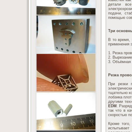
детали вс
электроэрози
подачи, ста
помощью сов
Три основны
В то время,
применения э
1. Резка про
2. Вырезани
3. Объёмная
Резка прово
При резки п
электричес
тщательно к
лобзика пло
другими тех
EDM
. Разря
так что в к
скоростью по
Кроме того,
испытывает