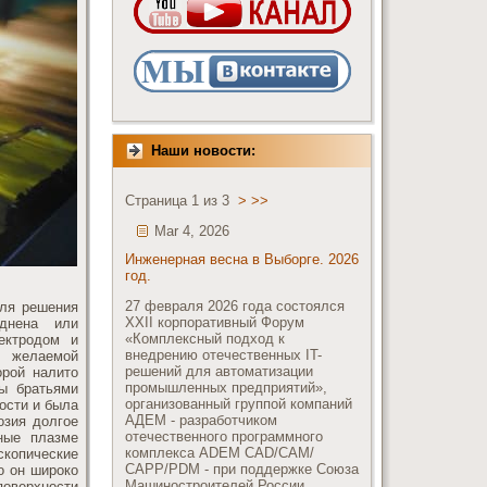
Наши новости:
Страница 1 из 3
>
>>
Mar 4, 2026
Инженерная весна в Выборге. 2026
год.
27 февраля 2026 года состоялся
для решения
XXII корпоративный Форум
уднена или
«Комплексный подход к
ектродом и
внедрению отечественных IT-
 желаемой
решений для автоматизации
орой налито
промышленных предприятий»,
ы братьями
организованный группой компаний
ости и была
АДЕМ - разработчиком
озия долгое
отечественного программного
ные плазме
комплекса ADEM CAD/CAM/
скопические
СAPP/PDM - при поддержке Союза
о он широко
Машиностроителей России
поверхности