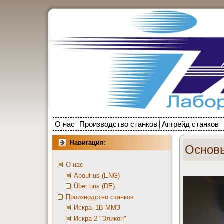
О нас
Производство станков
Апгрейд станков
Навигация:
Основы
О нас
About us (ENG)
Über uns (DE)
Производство станков
Искра–1В ММЗ
Искра-2 "Эликон"