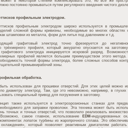
 может в некоторой степени компенсировать это, но все же прост
лжно постоянно промываться путем регулярного введения чистого диэле
оттисков профильным электродом.
оттисков профильным электродом широко используется в промышле
зделий сложной формы кривизны, необходимые во многих областях 
 как штамповки из металла, форм для литья под давлением и т.д.
водящий графитовый электрод точно фрезеруется до негативно
о трёхмерного профиля, который аккуратно опускается на заготовк
 графитового электрода инициируется искровой разряд. Возможнос
хмерных профилей является большим преимуществом этого метода. 
обходимость точной формы электрода, более сложных способов конт
 тщательной промывкирабочий зоны.
рофильная обработка.
ыть использован для прошивки отверстий. Для этих целей можно и
по диаметру электрод. Там, где это невозможно, например, в глухих 
зовать специальный привод для погружения в заготовку.
нцип также используется в электроэрозионных станках для предва
необходимого для заправки проволоки. Эта техника может быть испол
ень точных и точных отверстий, что позволило реализовать множеств
. Возможно, самое главное, использование
EDM
-индуцированных о
 компонентах лопаток турбины из жаропрочного сплава. Это обеспечив
 охлаждения», который позволяет реактивным двигателям работать