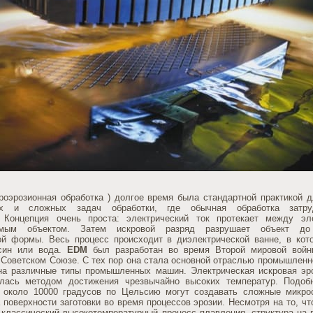
роэрозионная обработка ) долгое время была стандартной практикой 
ых и сложных задач обработки, где обычная обработка затр
 Концепция очень проста: электрический ток протекает между эл
емым объектом. Затем искровой разряд разрушает объект до
ой формы. Весь процесс происходит в диэлектрической ванне, в кот
осин или вода.
EDM
был разработан во время Второй мировой войн
Советском Союзе. С тех пор она стала основной отраслью промышленн
на различные типы промышленных машин. Электрическая искровая эр
лась методом достижения чрезвычайно высоких температур. Подоб
 около 10000 градусов по Цельсию могут создавать сложные микро
 поверхности заготовки во время процессов эрозии. Несмотря на то, чт
к классический высокотемпературный процесс плавления, структура на 