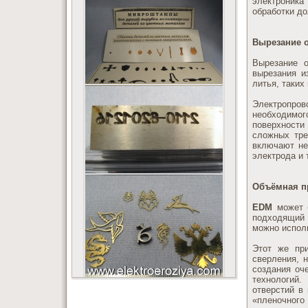
электроника
обработки до
Вырезание 
Вырезание 
вырезания и
литья, таких
Электропро
необходимог
поверхности
сложных тре
включают не
электрода и
Объёмная п
EDM
может б
подходящий 
можно исполь
Этот же при
сверления, 
создания оч
технологий
отверстий в
«пленочного