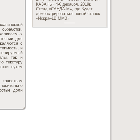
КАЗАНЬ» 4-6 декабря, 2019г.
Стенд «САНДА-М», где будет
демонстрироваться новый станок
«Искра–1В ММЗ»
ханической
обработки,
аливаемых
стоянии для
акаляются с
тоимость, и
тролируемый
алы, так и
ую текстуру
отки путем
качеством
носительно
сотые доли