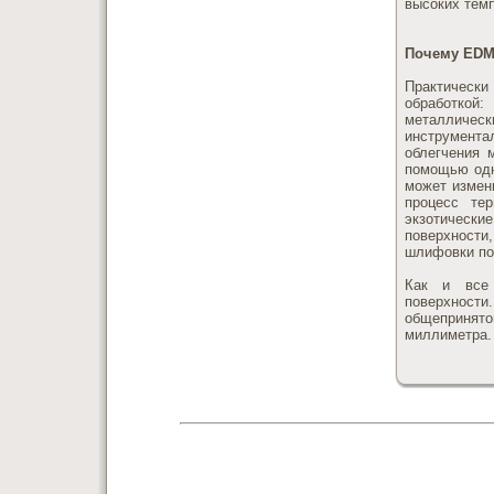
высоких тем
Почему ED
Практическ
обработкой
металличес
инструмента
облегчения 
помощью одн
может измен
процесс те
экзотически
поверхности
шлифовки по
Как и все
поверхност
общепринято
миллиметра.