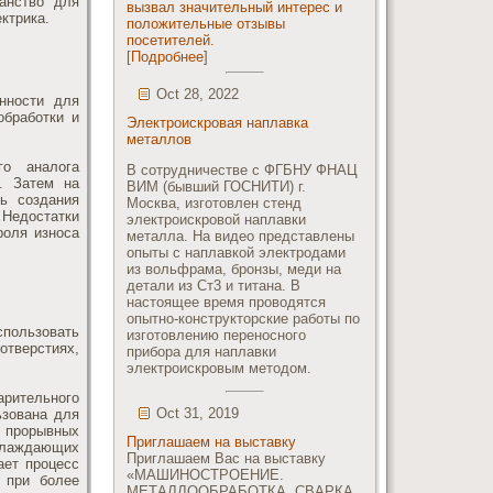
ранство для
вызвал значительный интерес и
ктрика.
положительные отзывы
посетителей.
[
Подробнее
]
Oct 28, 2022
нности для
обработки и
Электроискровая наплавка
металлов
го аналога
В сотрудничестве с ФГБНУ ФНАЦ
у. Затем на
ВИМ (бывший ГОСНИТИ) г.
ть создания
Москва, изготовлен стенд
Недостатки
электроискровой наплавки
роля износа
металла. На видео представлены
опыты с наплавкой электродами
из вольфрама, бронзы, меди на
детали из Ст3 и титана. В
настоящее время проводятся
опытно-конструкторские работы по
спользовать
изготовлению переносного
отверстиях,
прибора для наплавки
электроискровым методом.
рительного
Oct 31, 2019
ьзована для
о прорывных
Приглашаем на выставку
хлаждающих
Приглашаем Вас на выставку
ает процесс
«МАШИНОСТРОЕНИЕ.
 при более
МЕТАЛЛООБРАБОТКА. СВАРКА.