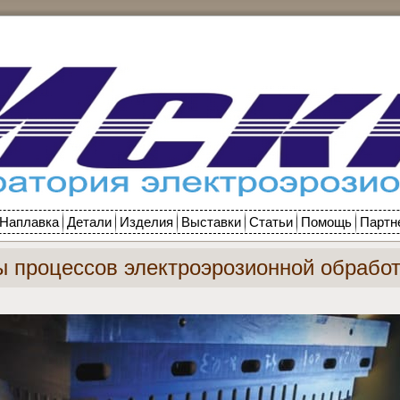
Наплавка
Детали
Изделия
Выставки
Статьи
Помощь
Партн
 процессов электроэрозионной обработ