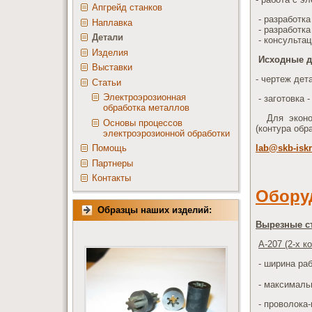
Апгрейд станков
- разработк
Наплавка
- разработка
Детали
- консультац
Изделия
Исходные 
Выставки
- чертеж дет
Статьи
Электроэрозионная
- заготовка 
обработка металлов
Для эконом
Основы процессов
(контура обр
электроэрозионной обработки
lab@skb-iskr
Помощь
Партнеры
Контакты
Обору
Образцы наших изделий:
Вырезные с
А-207 (2-х к
- ширина раб
- максималь
- проволока-