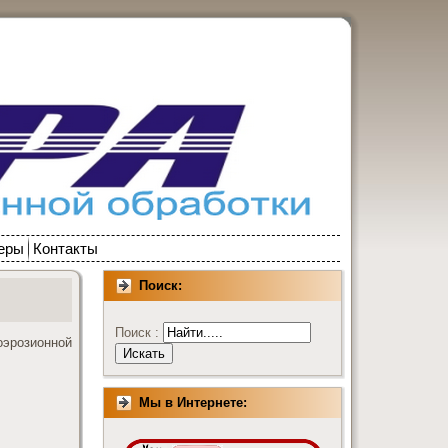
еры
Контакты
Поиск:
Поиск :
оэрозионной
Мы в Интернете: