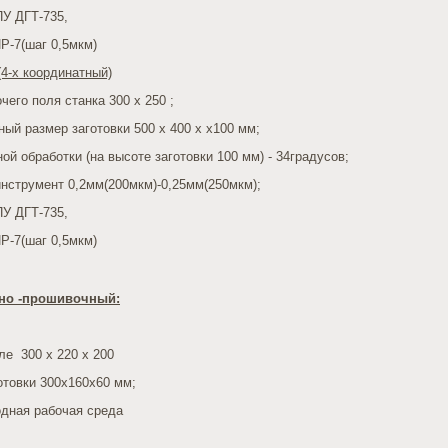
ПУ ДГТ-735,
Р-7(шаг 0,5мкм)
4-х координатный)
чего поля станка 300 х 250 ;
ый размер заготовки 500 x 400 x х100 мм;
ной обработки (на высоте заготовки 100 мм) - 34градусов;
инструмент 0,2мм(200мкм)-0,25мм(250мкм);
ПУ ДГТ-735,
Р-7(шаг 0,5мкм)
но -прошивочный:
ле 300 x 220 x 200
готовки 300х160х60 мм;
одная рабочая среда