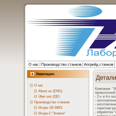
О нас
Производство станков
Апгрейд станков
Навигация:
Детал
О нас
Компания "И
About us (ENG)
проволочной 
- 2-х и 4-х 
Über uns (DE)
- изготовлен
Производство станков
- изготовлен
Искра–1В ММЗ
- пакетная ре
- обработка 
Искра-2 "Эликон"
- работа с э