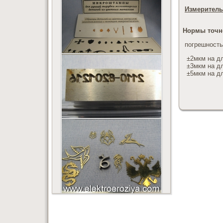
Измеритель
Нормы точн
погрешность
±2мкм на дл
±3мкм на дл
±5мкм на дл