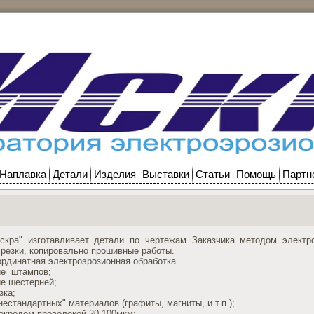
Наплавка
Детали
Изделия
Выставки
Статьи
Помощь
Партн
и
скра" изготавливает детали по чертежам Заказчика методом электр
резки, копировально прошивные работы.
координатная электроэрозионная обработка
ие штампов;
ие шестерней;
зка;
"нестандартных" материалов (графиты, магниты, и т.п.);
лекродом-проволокой 20-100мкм;