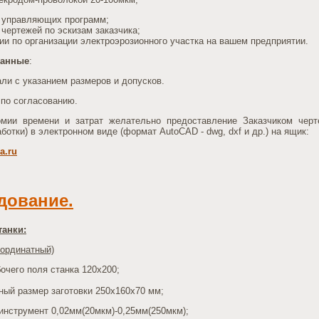
а управляющих программ;
 чертежей по эскизам заказчика;
ии по организации электроэрозионного участка на вашем предприятии.
данные
:
али с указанием размеров и допусков.
- по согласованию.
ии времени и затрат желательно предоставление Заказчиком черт
аботки) в электронном виде (формат AutoCAD - dwg, dxf и др.) на ящик:
a.ru
дование.
танки:
оординатный)
очего поля станка 120х200;
ный размер заготовки 250х160х70 мм;
инструмент 0,02мм(20мкм)-0,25мм(250мкм);